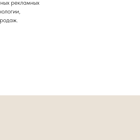
тных рекламных
нологии,
продаж.