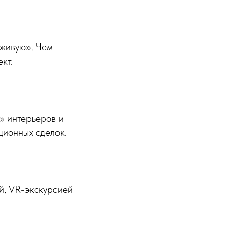
вживую». Чем
кт.
» интерьеров и
ционных сделок.
й, VR-экскурсией