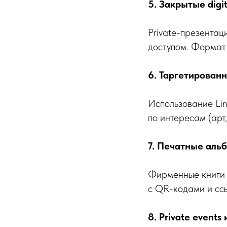
5. Закрытые digi
Private-презентац
доступом. Формат
6. Таргетирован
Использование Lin
по интересам (арт, 
7. Печатные аль
Фирменные книги 
с QR-кодами и сс
8. Private event