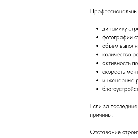
Профессиональные
динамику стр
фотографии с
объем выполн
количество р
активность п
скорость мон
инженерные р
благоустройс
Если за последние
причины.
Отставание строит