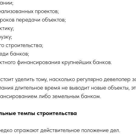
ании;
еализованных проектов;
роков передачи объектов;
ктику;
узку;
о строительства;
еди банков;
ктного финансирования крупнейших банков.
тоит уделить тому, насколько регулярно девелопер з
пания длительное время не выводит новые объекты, эт
нансированием либо земельным банком.
альные темпы строительства
редко отражают действительное положение дел.