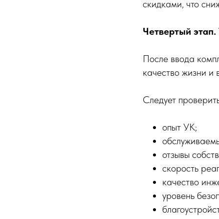
скидками, что сни
Четвертый этап.
После ввода комп
качество жизни и 
Следует проверить
опыт УК;
обслуживаемы
отзывы собст
скорость реа
качество инж
уровень безо
благоустройст