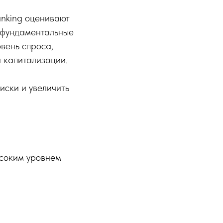
anking оценивают
а фундаментальные
овень спроса,
 капитализации.
иски и увеличить
ысоким уровнем