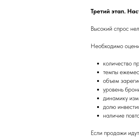
Третий этап. На
Высокий спрос нел
Необходимо оцени
количество п
темпы ежемес
объем зареги
уровень брон
динамику изм
долю инвести
наличие повто
Если продажи идут