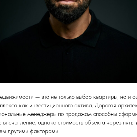
едвижимости — это не только выбор квартиры, но и о
плекса как инвестиционного актива. Дорогая архите
иональные менеджеры по продажам способны сформ
 впечатление, однако стоимость объекта через пять-
сем другими факторами.