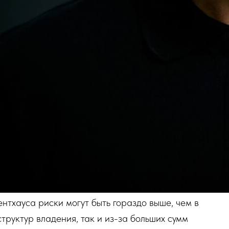
нтхауса риски могут быть гораздо выше, чем в
труктур владения, так и из-за больших сумм