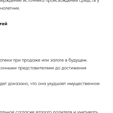
верждение источника происхождения средств у
нолетних.
тей
пеки при продаже или залоге в будущем.
конными представителями до достижения
дет доказано, что она ухудшает имущественное
альное согласие второго родителя и учитывать