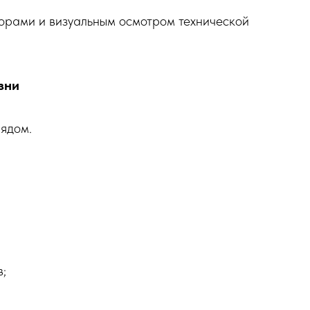
орами и визуальным осмотром технической
зни
рядом.
;