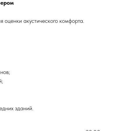
чером
я оценки акустического комфорта.
нов;
й;
едних зданий.